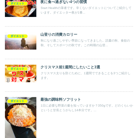
夜に食べ過ぎない4つの習慣
ダイエット
Start Healthの筆者です。辛くないダイエットについてご紹介して
います。ダイエッター夜が1番...
山登りの消費カロリー
ダイエット
秋になり過ごしやすい季節になってきました。読書の秋、食欲の
秋、そしてスポーツの秋です。この時期の山登...
クリスマス前1週間にしたいこと3選
ダイエット
クリスマス太りを防ぐために、1週間でできることを3つご紹介し
ます。
最強の調味料ソフリット
ダイエット
1日に必要な野菜の量を知っていますか？350gです。どのくらいか
というと甘長とうがらし14本分です。...