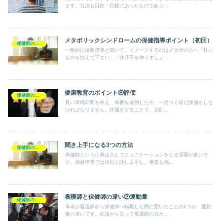
ます。方法も目的・目標にあったものであり...
メタボリックシンドロームの保健指導ポイント（初回）
保健師の日常
一般的に保健指導と聞いて、イメージするのはメタボの方へ「甘い
ものを控えて下さい」「休肝日を作りましょ...
健康教育のポイント⑧評価
保健師の日常
長い準備期間を終え、本番を成功した今、一息つく前に評価をしな
ければなりません。評価をすることで、次回...
聞き上手になる3つの方法
保健師の日常
保健師という仕事は人とコミュニケーションをとる場面が多いで
す。保健指導では住民と話しますし、事業を進...
看護師と保健師の違い②運動量
保健師の日常
筆者が看護師から保健師へ転職した際に驚いたことの1つが、運動
量の違いです。結論から言って看護師の方が...