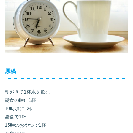
原稿
朝起きて1杯水を飲む
朝食の時に1杯
10時頃に1杯
昼食で1杯
15時のおやつで1杯