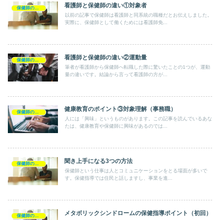
看護師と保健師の違い①対象者
保健師の日常
以前の記事で保健師は看護師と同系統の職種だとお伝えしました。
実際に、保健師として働くためには看護師免...
看護師と保健師の違い②運動量
保健師の日常
筆者が看護師から保健師へ転職した際に驚いたことの1つが、運動
量の違いです。結論から言って看護師の方が...
健康教育のポイント③対象理解（事務職）
保健師の日常
人には「興味」というものがあります。この記事を読んでいるあな
たは、健康教育や保健師に興味があるのでは...
聞き上手になる3つの方法
保健師の日常
保健師という仕事は人とコミュニケーションをとる場面が多いで
す。保健指導では住民と話しますし、事業を進...
メタボリックシンドロームの保健指導ポイント（初回）
保健師の日常